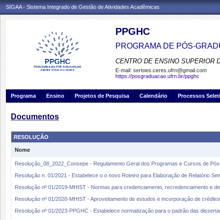
SIGAA - Sistema Integrado de Gestão de Atividades Acadêmicas
PPGHC
PROGRAMA DE PÓS-GRADU
CENTRO DE ENSINO SUPERIOR 
E-mail:
sertoes.ceres.ufrn@gmail.com
https://posgraduacao.ufrn.br/ppghc
Programa
Ensino
Projetos de Pesquisa
Calendário
Processos Selet
Documentos
RESOLUÇÃO
Nome
Resolução_08_2022_Consepe - Regulamento Geral dos Programas e Cursos de Pó
Resolução n. 01/2021 - Estabelece o o novo Roteiro para Elaboração de Relatório Se
Resolução nº 01/2019-MHIST - Normas para credenciamento, recredenciamento e d
Resolução nº 01/2020-MHIST - Aproveitamento de estudos e incorporação de crédito
Resolução nº 01/2023-PPGHC - Estabelece normatização para o padrão das dissert