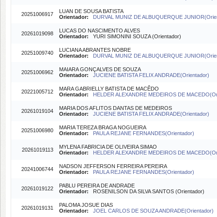
LUAN DE SOUSA BATISTA
20251006917
Orientador:
DURVAL MUNIZ DE ALBUQUERQUE JUNIOR(Orien
LUCAS DO NASCIMENTO ALVES
20261019098
Orientador:
YURI SIMONINI SOUZA (Orientador)
LUCIANA ABRANTES NOBRE
20251009740
Orientador:
DURVAL MUNIZ DE ALBUQUERQUE JUNIOR(Orien
MAIARA GONÇALVES DE SOUZA
20251006962
Orientador:
JUCIENE BATISTA FELIX ANDRADE(Orientador)
MARA GABRIELLY BATISTA DE MACÊDO
20221005712
Orientador:
HELDER ALEXANDRE MEDEIROS DE MACEDO(Ori
MARIA DOS AFLITOS DANTAS DE MEDEIROS
20261019104
Orientador:
JUCIENE BATISTA FELIX ANDRADE(Orientador)
MARIA TEREZA BRAGA NOGUEIRA
20251006980
Orientador:
PAULA REJANE FERNANDES(Orientador)
MYLENA FABRICIA DE OLIVEIRA SIMAO
20261019113
Orientador:
HELDER ALEXANDRE MEDEIROS DE MACEDO(Ori
NADSON JEFFERSON FERREIRA PEREIRA
20241006744
Orientador:
PAULA REJANE FERNANDES(Orientador)
PABLU PEREIRA DE ANDRADE
20261019122
Orientador:
ROSENILSON DA SILVA SANTOS (Orientador)
PALOMA JOSUE DIAS
20261019131
Orientador:
JOEL CARLOS DE SOUZA ANDRADE(Orientador)