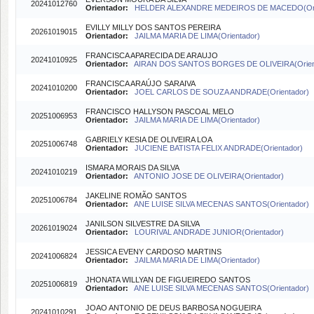
20241012760
Orientador:
HELDER ALEXANDRE MEDEIROS DE MACEDO(Ori
EVILLY MILLY DOS SANTOS PEREIRA
20261019015
Orientador:
JAILMA MARIA DE LIMA(Orientador)
FRANCISCA APARECIDA DE ARAUJO
20241010925
Orientador:
AIRAN DOS SANTOS BORGES DE OLIVEIRA(Orien
FRANCISCA ARAÚJO SARAIVA
20241010200
Orientador:
JOEL CARLOS DE SOUZA ANDRADE(Orientador)
FRANCISCO HALLYSON PASCOAL MELO
20251006953
Orientador:
JAILMA MARIA DE LIMA(Orientador)
GABRIELY KESIA DE OLIVEIRA LOA
20251006748
Orientador:
JUCIENE BATISTA FELIX ANDRADE(Orientador)
ISMARA MORAIS DA SILVA
20241010219
Orientador:
ANTONIO JOSE DE OLIVEIRA(Orientador)
JAKELINE ROMÃO SANTOS
20251006784
Orientador:
ANE LUISE SILVA MECENAS SANTOS(Orientador)
JANILSON SILVESTRE DA SILVA
20261019024
Orientador:
LOURIVAL ANDRADE JUNIOR(Orientador)
JESSICA EVENY CARDOSO MARTINS
20241006824
Orientador:
JAILMA MARIA DE LIMA(Orientador)
JHONATA WILLYAN DE FIGUEIREDO SANTOS
20251006819
Orientador:
ANE LUISE SILVA MECENAS SANTOS(Orientador)
JOAO ANTONIO DE DEUS BARBOSA NOGUEIRA
20241010291