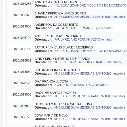
ANA LUÍSA ARAÚJO MEDEIROS
20261019285
Orientador:
HELDER ALEXANDRE MEDEIROS DE MACEDO(Ori
ANANDA PRISCYLA LOPES GOMES
20251006372
Orientador:
ANE LUISE SILVA MECENAS SANTOS(Orientador)
ANDERSON DA COSTA BRITO
20261019060
Orientador:
PAULA REJANE FERNANDES(Orientador)
ANIKELLY DE OLIVEIRA DUARTE
20251006720
Orientador:
PAULA REJANE FERNANDES(Orientador)
ARTHUR VINÍCIUS SILVA DE MEDEIROS
20251006739
Orientador:
HELDER ALEXANDRE MEDEIROS DE MACEDO(Ori
CINDY KELLY MEDEIROS DE FRANÇA
20261018831
Orientador:
JUCIENE BATISTA FELIX ANDRADE(Orientador)
CINTIA MEDEIROS DE ARAUJO
20261018850
Orientador:
ANE LUISE SILVA MECENAS SANTOS(Orientador)
DAVI FRANCA LUCENA
20261020179
Orientador:
EVANDRO DOS SANTOS(Orientador)
DAYANNE SANTOS TAVARES
20261019006
Orientador:
JOEL CARLOS DE SOUZA ANDRADE(Orientador)
DEBORAH MARITZZA ARRUDA DE LIMA
20241006922
Orientador:
ANE LUISE SILVA MECENAS SANTOS(Orientador)
EDNA MARIA DE MELO
20251006775
Orientador:
JOEL CARLOS DE SOUZA ANDRADE(Orientador)
EVERSON MOURA DA SILVA