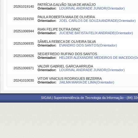
PATRÍCIA GALVÃO SILVA DE ARAÚJO
20261019140
Orientador:
LOURIVAL ANDRADE JUNIOR(Orientador)
PAULA ROBERTA MAIA DE OLIVEIRA
20261019150
Orientador:
JOEL CARLOS DE SOUZA ANDRADE(Orientador)
RIAN FELIPE DUTRA DINIZ
20251006944
Orientador:
JUCIENE BATISTA FELIX ANDRADE(Orientador)
SÂMELA REBECA DE OLIVEIRA SILVA
20251006935
Orientador:
EVANDRO DOS SANTOS(Orientador)
SEGIEFREDO RUFINO DOS SANTOS
20251006926
Orientador:
HELDER ALEXANDRE MEDEIROS DE MACEDO(Ori
VALDIR GABRIEL GARCIA ARRUDA
20251006971
Orientador:
LOURIVAL ANDRADE JUNIOR(Orientador)
VITOR VINICIUS RODRIGUES BEZERRA
20241010030
Orientador:
JAILMA MARIA DE LIMA(Orientador)
SIGAA | Superintendência de Tecnologia da Informação - (84) 3