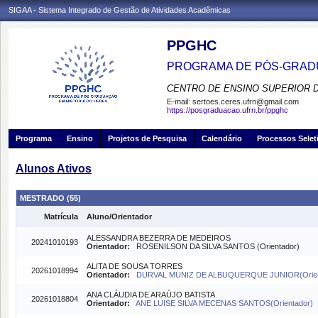
SIGAA - Sistema Integrado de Gestão de Atividades Acadêmicas
PPGHC
PROGRAMA DE PÓS-GRADU
CENTRO DE ENSINO SUPERIOR 
E-mail:
sertoes.ceres.ufrn@gmail.com
https://posgraduacao.ufrn.br/ppghc
Programa
Ensino
Projetos de Pesquisa
Calendário
Processos Selet
Alunos Ativos
MESTRADO (55)
Matrícula
Aluno/Orientador
ALESSANDRA BEZERRA DE MEDEIROS
20241010193
Orientador:
ROSENILSON DA SILVA SANTOS (Orientador)
ALITA DE SOUSA TORRES
20261018994
Orientador:
DURVAL MUNIZ DE ALBUQUERQUE JUNIOR(Orien
ANA CLÁUDIA DE ARAÚJO BATISTA
20261018804
Orientador:
ANE LUISE SILVA MECENAS SANTOS(Orientador)