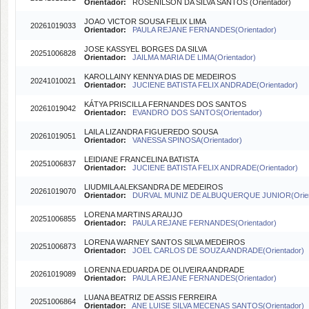
Orientador:
ROSENILSON DA SILVA SANTOS (Orientador)
JOAO VICTOR SOUSA FELIX LIMA
20261019033
Orientador:
PAULA REJANE FERNANDES(Orientador)
JOSE KASSYEL BORGES DA SILVA
20251006828
Orientador:
JAILMA MARIA DE LIMA(Orientador)
KAROLLAINY KENNYA DIAS DE MEDEIROS
20241010021
Orientador:
JUCIENE BATISTA FELIX ANDRADE(Orientador)
KÁTYA PRISCILLA FERNANDES DOS SANTOS
20261019042
Orientador:
EVANDRO DOS SANTOS(Orientador)
LAILA LIZANDRA FIGUEREDO SOUSA
20261019051
Orientador:
VANESSA SPINOSA(Orientador)
LEIDIANE FRANCELINA BATISTA
20251006837
Orientador:
JUCIENE BATISTA FELIX ANDRADE(Orientador)
LIUDMILA ALEKSANDRA DE MEDEIROS
20261019070
Orientador:
DURVAL MUNIZ DE ALBUQUERQUE JUNIOR(Orien
LORENA MARTINS ARAUJO
20251006855
Orientador:
PAULA REJANE FERNANDES(Orientador)
LORENA WARNEY SANTOS SILVA MEDEIROS
20251006873
Orientador:
JOEL CARLOS DE SOUZA ANDRADE(Orientador)
LORENNA EDUARDA DE OLIVEIRA ANDRADE
20261019089
Orientador:
PAULA REJANE FERNANDES(Orientador)
LUANA BEATRIZ DE ASSIS FERREIRA
20251006864
Orientador:
ANE LUISE SILVA MECENAS SANTOS(Orientador)