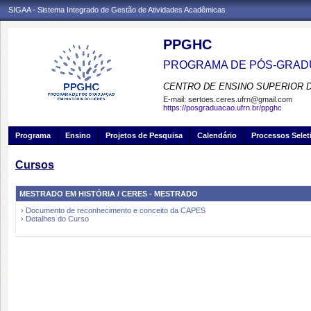
SIGAA - Sistema Integrado de Gestão de Atividades Acadêmicas
PPGHC
PROGRAMA DE PÓS-GRADU
CENTRO DE ENSINO SUPERIOR 
E-mail:
sertoes.ceres.ufrn@gmail.com
https://posgraduacao.ufrn.br/ppghc
Programa
Ensino
Projetos de Pesquisa
Calendário
Processos Selet
Cursos
MESTRADO EM HISTÓRIA / CERES - MESTRADO
› Documento de reconhecimento e conceito da CAPES
› Detalhes do Curso