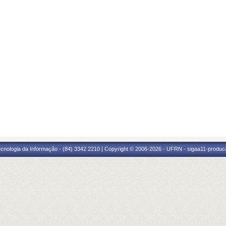
cnologia da Informação - (84) 3342 2210 | Copyright © 2006-2026 - UFRN - sigaa11-produca