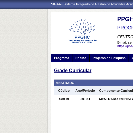
SIGAA - Sistema Integrado de Gestão de Atividades Ac
PPG
PROGR
CENTRO
E-mail:
ser
https://po
Programa
Ensino
Projetos de Pesquisa
Grade Curricular
MESTRADO
Código
Ano/Período
Componente Curricul
Sert19
2019.1
MESTRADO EM HISTÓR