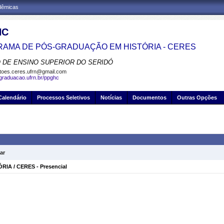
adêmicas
HC
AMA DE PÓS-GRADUAÇÃO EM HISTÓRIA - CERES
 DE ENSINO SUPERIOR DO SERIDÓ
toes.ceres.ufrn@gmail.com
sgraduacao.ufrn.br/ppghc
Calendário
Processos Seletivos
Notícias
Documentos
Outras Opções
ar
IA / CERES - Presencial