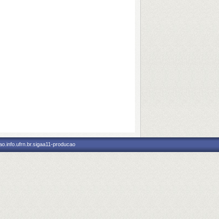
o.info.ufrn.br.sigaa11-producao