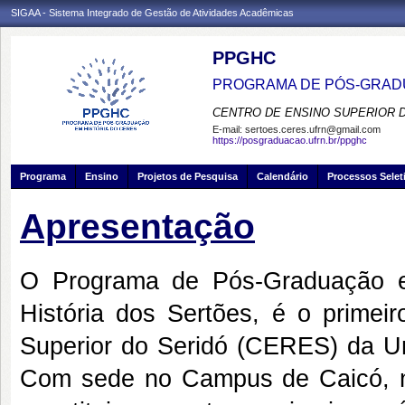
SIGAA - Sistema Integrado de Gestão de Atividades Acadêmicas
PPGHC
PROGRAMA DE PÓS-GRADU
CENTRO DE ENSINO SUPERIOR 
E-mail:
sertoes.ceres.ufrn@gmail.com
https://posgraduacao.ufrn.br/ppghc
Programa
Ensino
Projetos de Pesquisa
Calendário
Processos Selet
Apresentação
O Programa de Pós-Graduação e
História dos Sertões, é o prime
Superior do Seridó (CERES) da Un
Com sede no Campus de Caicó, na