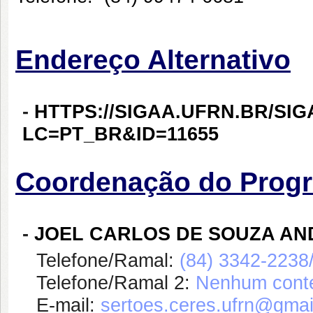
Endereço Alternativo
-
HTTPS://SIGAA.UFRN.BR/SI
LC=PT_BR&ID=11655
Coordenação do Prog
-
JOEL CARLOS DE SOUZA A
Telefone/Ramal:
(84) 3342-2238
Telefone/Ramal 2:
Nenhum conte
E-mail:
sertoes.ceres.ufrn@gmai