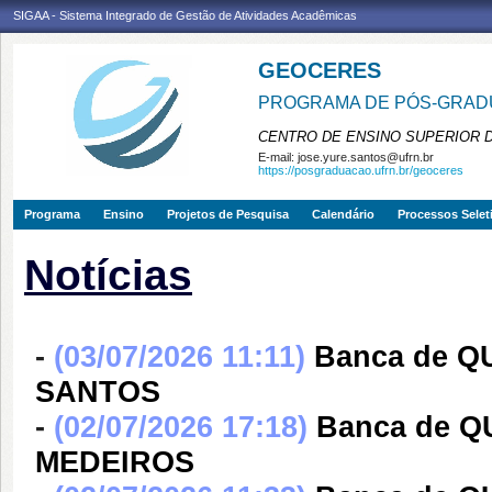
SIGAA - Sistema Integrado de Gestão de Atividades Acadêmicas
GEOCERES
PROGRAMA DE PÓS-GRADU
CENTRO DE ENSINO SUPERIOR 
E-mail:
jose.yure.santos@ufrn.br
https://posgraduacao.ufrn.br/geoceres
Programa
Ensino
Projetos de Pesquisa
Calendário
Processos Selet
Notícias
-
(03/07/2026 11:11)
Banca de Q
SANTOS
-
(02/07/2026 17:18)
Banca de 
MEDEIROS