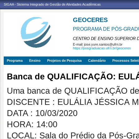
SIGAA - Sistema Integrado de Gestão de Atividades Acadêmicas
GEOCERES
PROGRAMA DE PÓS-GRADU
CENTRO DE ENSINO SUPERIOR 
E-mail:
jose.yure.santos@ufrn.br
https://posgraduacao.ufrn.br/geoceres
Programa
Ensino
Projetos de Pesquisa
Calendário
Processos Selet
Banca de QUALIFICAÇÃO: EUL
Uma banca de QUALIFICAÇÃO de 
DISCENTE : EULÁLIA JÉSSICA 
DATA : 10/03/2020
HORA: 14:00
LOCAL: Sala do Prédio da Pós-G