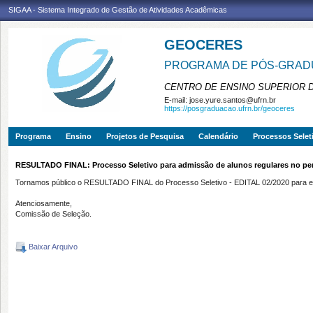
SIGAA - Sistema Integrado de Gestão de Atividades Acadêmicas
GEOCERES
PROGRAMA DE PÓS-GRADU
CENTRO DE ENSINO SUPERIOR 
E-mail:
jose.yure.santos@ufrn.br
https://posgraduacao.ufrn.br/geoceres
Programa
Ensino
Projetos de Pesquisa
Calendário
Processos Selet
RESULTADO FINAL: Processo Seletivo para admissão de alunos regulares no perí
Tornamos público o RESULTADO FINAL do Processo Seletivo - EDITAL 02/2020 para en
Atenciosamente,
Comissão de Seleção.
Baixar Arquivo