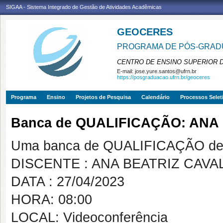
SIGAA - Sistema Integrado de Gestão de Atividades Acadêmicas
GEOCERES
PROGRAMA DE PÓS-GRADU
CENTRO DE ENSINO SUPERIOR 
E-mail:
jose.yure.santos@ufrn.br
https://posgraduacao.ufrn.br/geoceres
Programa
Ensino
Projetos de Pesquisa
Calendário
Processos Selet
Banca de QUALIFICAÇÃO: ANA
Uma banca de QUALIFICAÇÃO de 
DISCENTE : ANA BEATRIZ CAV
DATA : 27/04/2023
HORA: 08:00
LOCAL: Videoconferência