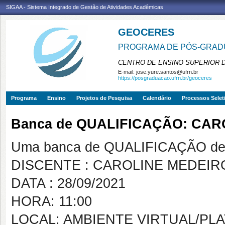
SIGAA - Sistema Integrado de Gestão de Atividades Acadêmicas
GEOCERES
PROGRAMA DE PÓS-GRADU
CENTRO DE ENSINO SUPERIOR 
E-mail:
jose.yure.santos@ufrn.br
https://posgraduacao.ufrn.br/geoceres
Programa
Ensino
Projetos de Pesquisa
Calendário
Processos Selet
Banca de QUALIFICAÇÃO: CAR
Uma banca de QUALIFICAÇÃO de 
DISCENTE : CAROLINE MEDEIR
DATA : 28/09/2021
HORA: 11:00
LOCAL: AMBIENTE VIRTUAL/P