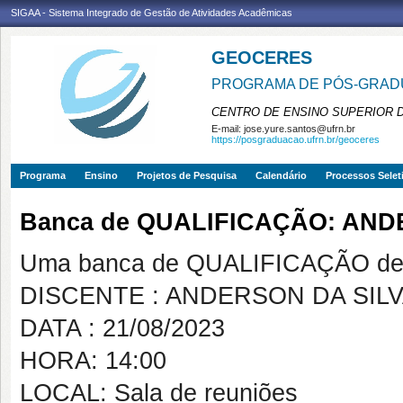
SIGAA - Sistema Integrado de Gestão de Atividades Acadêmicas
GEOCERES
PROGRAMA DE PÓS-GRADU
CENTRO DE ENSINO SUPERIOR 
E-mail:
jose.yure.santos@ufrn.br
https://posgraduacao.ufrn.br/geoceres
Programa
Ensino
Projetos de Pesquisa
Calendário
Processos Selet
Banca de QUALIFICAÇÃO: AND
Uma banca de QUALIFICAÇÃO de 
DISCENTE : ANDERSON DA SIL
DATA : 21/08/2023
HORA: 14:00
LOCAL: Sala de reuniões