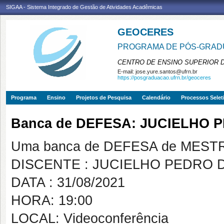
SIGAA - Sistema Integrado de Gestão de Atividades Acadêmicas
GEOCERES
PROGRAMA DE PÓS-GRADU
CENTRO DE ENSINO SUPERIOR 
E-mail:
jose.yure.santos@ufrn.br
https://posgraduacao.ufrn.br/geoceres
Programa
Ensino
Projetos de Pesquisa
Calendário
Processos Selet
Banca de DEFESA: JUCIELHO 
Uma banca de DEFESA de MESTRAD
DISCENTE : JUCIELHO PEDRO D
DATA : 31/08/2021
HORA: 19:00
LOCAL: Videoconferência