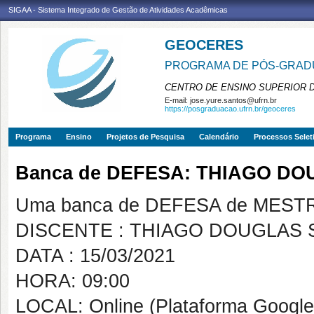
SIGAA - Sistema Integrado de Gestão de Atividades Acadêmicas
GEOCERES
PROGRAMA DE PÓS-GRADU
CENTRO DE ENSINO SUPERIOR 
E-mail:
jose.yure.santos@ufrn.br
https://posgraduacao.ufrn.br/geoceres
Programa
Ensino
Projetos de Pesquisa
Calendário
Processos Selet
Banca de DEFESA: THIAGO DO
Uma banca de DEFESA de MESTRAD
DISCENTE : THIAGO DOUGLAS 
DATA : 15/03/2021
HORA: 09:00
LOCAL: Online (Plataforma Google