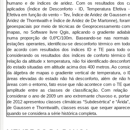
humano e de índices de aridez. Com os resultados dos cá
aplicados (Índice de Desconforto - ID, Temperatura Efetiva
Efetiva em função do vento – Tev, Índice de Aridez de Gaussen e
Aridez de Thorntwaith e Índice de Aridez de De Martonne), foram
geoespaciais por meio de técnicas de Geoprocessamento com
mapas, no Software livre Qgis, aplicando o gradiente adiabá
numa proporção de 0,6ºC/100m. Baseando-se nas normais 
estações operantes, identificou-se desconforto térmico em to
de acordo com resultados dos índices ID e TE para todo 
considerando os resultados dos índices de conforto térmico 
relação da altitude x temperatura, não foi identificado desconfo
do estado situadas em altitude acima dos 400 metros. Ao consi
da álgebra de mapas o gradiente vertical de temperatura, o ID
áreas elevadas do estado não há desconforto, além de não 
áreas com o entorno, fato esse que não acontece com o TE qu
amplitude entre as classes de classificação. Com relação
considerar o ano de 2009 um ano extremante chuvoso e, portant
de 2012 apresentou classes climáticas “Subdesértica” e “Árida”
de Gaussen e Thorntwaith, classes essas que sequer aparec
quando se considera a série histórica completa.