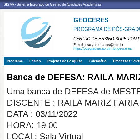
SIGAA - Sistema Integrado de Gestão de Atividades Acadêmicas
GEOCERES
PROGRAMA DE PÓS-GRADU
CENTRO DE ENSINO SUPERIOR 
E-mail:
jose.yure.santos@ufrn.br
https://posgraduacao.ufrn.br/geoceres
Programa
Ensino
Projetos de Pesquisa
Calendário
Processos Selet
Banca de DEFESA: RAILA MARI
Uma banca de DEFESA de MESTRAD
DISCENTE : RAILA MARIZ FARIA
DATA : 03/11/2022
HORA: 19:00
LOCAL: Sala Virtual