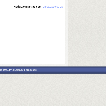
Notícia cadastrada em:
26/03/2019 07:20
o.info.ufrn.br.sigaa04-producao