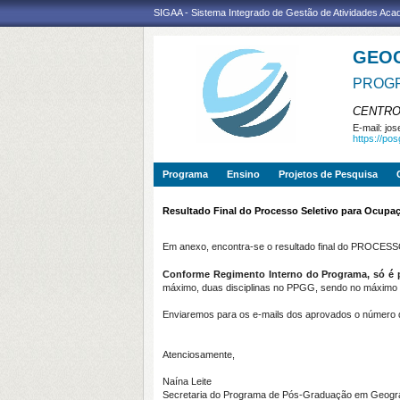
SIGAA - Sistema Integrado de Gestão de Atividades Ac
GEO
PROGR
CENTRO
E-mail:
jos
https://po
Programa
Ensino
Projetos de Pesquisa
Resultado Final do Processo Seletivo para Ocupaç
Em anexo, encontra-se o resultado final do PR
Conforme Regimento Interno do Programa, só é pe
máximo, duas disciplinas no PPGG, sendo no máximo um
Enviaremos para os e-mails dos aprovados o número de
Atenciosamente,
Naína Leite
Secretaria do Programa de Pós-Graduação em Geogr