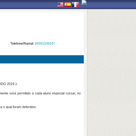
Telefone/Ramal:
84991936047
ODO 2019.1.
ente será permitido a cada aluno especial cursar, no
 o qual foram deferidos.