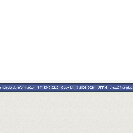
cnologia da Informação - (84) 3342 2210 | Copyright © 2006-2026 - UFRN - sigaa04-produca