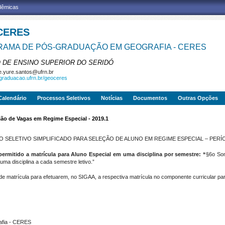
adêmicas
CERES
AMA DE PÓS-GRADUAÇÃO EM GEOGRAFIA - CERES
 DE ENSINO SUPERIOR DO SERIDÓ
e.yure.santos@ufrn.br
sgraduacao.ufrn.br/geoceres
Calendário
Processos Seletivos
Notícias
Documentos
Outras Opções
ão de Vagas em Regime Especial - 2019.1
OCESSO SELETIVO SIMPLIFICADO PARA SELEÇÃO DE ALUNO EM REGIME ESPECIAL – PERÍ
rmitido a matrícula para Aluno Especial em uma disciplina por semestre: “
§6o Som
a disciplina a cada semestre letivo.”
 matrícula para efetuarem, no SIGAA, a respectiva matrícula no componente curricular para
afia - CERES