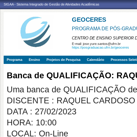
SIGAA - Sistema Integrado de Gestão de Atividades Acadêmicas
GEOCERES
PROGRAMA DE PÓS-GRADU
CENTRO DE ENSINO SUPERIOR 
E-mail:
jose.yure.santos@ufrn.br
https://posgraduacao.ufrn.br/geoceres
Programa
Ensino
Projetos de Pesquisa
Calendário
Processos Selet
Banca de QUALIFICAÇÃO: RA
Uma banca de QUALIFICAÇÃO de 
DISCENTE : RAQUEL CARDOSO
DATA : 27/02/2023
HORA: 10:00
LOCAL: On-Line