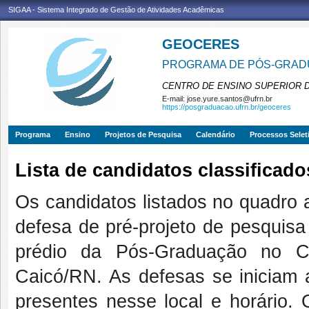
SIGAA - Sistema Integrado de Gestão de Atividades Acadêmicas
GEOCERES
PROGRAMA DE PÓS-GRADU
CENTRO DE ENSINO SUPERIOR 
E-mail:
jose.yure.santos@ufrn.br
https://posgraduacao.ufrn.br/geoceres
Programa
Ensino
Projetos de Pesquisa
Calendário
Processos Selet
Lista de candidatos classificado
Os candidatos listados no quadro 
defesa de pré-projeto de pesquisa 
prédio da Pós-Graduação no C
Caicó/RN. As defesas se iniciam 
presentes nesse local e horário.