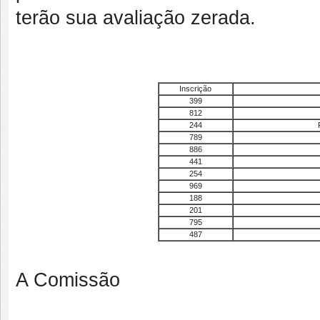
terão sua avaliação zerada.
Inscrição
399
812
244
789
886
441
254
969
188
201
795
487
A Comissão