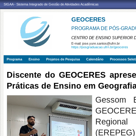
SIGAA - Sistema Integrado de Gestão de Atividades Acadêmicas
GEOCERES
PROGRAMA DE PÓS-GRADU
CENTRO DE ENSINO SUPERIOR 
E-mail:
jose.yure.santos@ufrn.br
https://posgraduacao.ufrn.br/geoceres
Programa
Ensino
Projetos de Pesquisa
Calendário
Processos Selet
Discente do GEOCERES apresen
Práticas de Ensino em Geografi
Gessom B
GEOCERES
Regional
(EREPEG) 