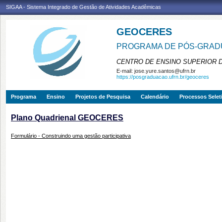
SIGAA - Sistema Integrado de Gestão de Atividades Acadêmicas
GEOCERES
PROGRAMA DE PÓS-GRADU
CENTRO DE ENSINO SUPERIOR 
E-mail:
jose.yure.santos@ufrn.br
https://posgraduacao.ufrn.br/geoceres
Programa
Ensino
Projetos de Pesquisa
Calendário
Processos Selet
Plano Quadrienal GEOCERES
Formulário - Construindo uma gestão participativa