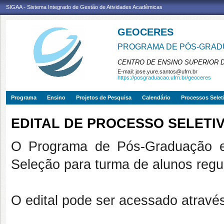
SIGAA - Sistema Integrado de Gestão de Atividades Acadêmicas
GEOCERES
PROGRAMA DE PÓS-GRADU
CENTRO DE ENSINO SUPERIOR 
E-mail:
jose.yure.santos@ufrn.br
https://posgraduacao.ufrn.br/geoceres
Programa
Ensino
Projetos de Pesquisa
Calendário
Processos Selet
EDITAL DE PROCESSO SELETIV
O Programa de Pós-Graduação
Seleção para turma de alunos reg
O edital pode ser acessado através