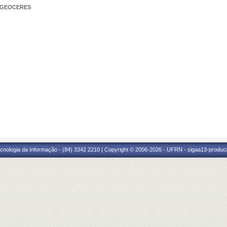
 - GEOCERES
cnologia da Informação - (84) 3342 2210 | Copyright © 2006-2026 - UFRN - sigaa13-produca