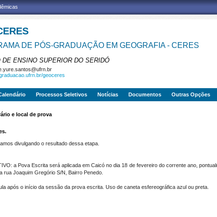
adêmicas
CERES
AMA DE PÓS-GRADUAÇÃO EM GEOGRAFIA - CERES
 DE ENSINO SUPERIOR DO SERIDÓ
e.yure.santos@ufrn.br
sgraduacao.ufrn.br/geoceres
Calendário
Processos Seletivos
Notícias
Documentos
Outras Opções
ário e local de prova
es.
tamos divulgando o resultado dessa etapa.
va Escrita será aplicada em Caicó no dia 18 de fevereiro do corrente ano, pontualment
 a rua Joaquim Gregório S/N, Bairro Penedo.
 após o início da sessão da prova escrita. Uso de caneta esfereográfica azul ou preta.