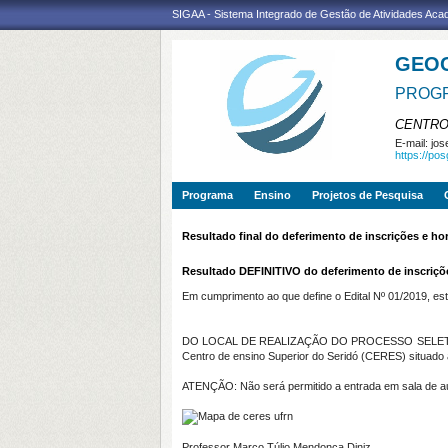
SIGAA - Sistema Integrado de Gestão de Atividades Ac
GEO
PROGR
CENTRO
E-mail:
jos
https://po
Programa
Ensino
Projetos de Pesquisa
Resultado final do deferimento de inscrições e hor
Resultado DEFINITIVO do deferimento de inscriçõ
Em cumprimento ao que define o Edital Nº 01/2019, es
DO LOCAL DE REALIZAÇÃO DO PROCESSO SELETIVO: a Po
Centro de ensino Superior do Seridó (CERES) situado
ATENÇÃO: Não será permitido a entrada em sala de aula
Professor Marco Túlio Mendonça Diniz