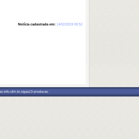
Notícia cadastrada em:
14/02/2019 08:52
o.info.ufrn.br.sigaa13-producao