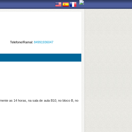
Telefone/Ramal:
84991936047
e as 14 horas, na sala de aula B10, no bloco B, no