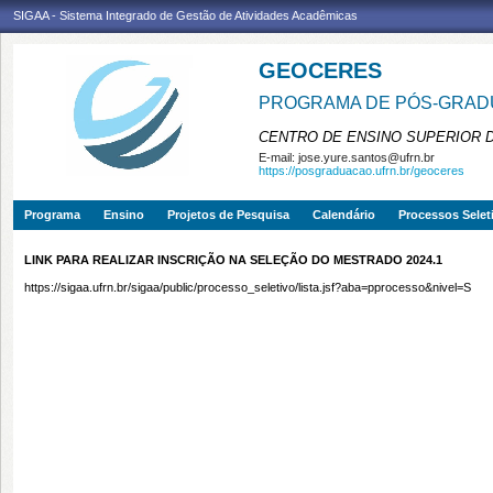
SIGAA - Sistema Integrado de Gestão de Atividades Acadêmicas
GEOCERES
PROGRAMA DE PÓS-GRADU
CENTRO DE ENSINO SUPERIOR 
E-mail:
jose.yure.santos@ufrn.br
https://posgraduacao.ufrn.br/geoceres
Programa
Ensino
Projetos de Pesquisa
Calendário
Processos Selet
LINK PARA REALIZAR INSCRIÇÃO NA SELEÇÃO DO MESTRADO 2024.1
https://sigaa.ufrn.br/sigaa/public/processo_seletivo/lista.jsf?aba=pprocesso&nivel=S