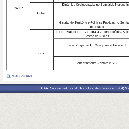
Dinâmica Socioespacial no Semiárido Nordestin
2021.2
Linha I
Gestão do Território e Políticas Públicas no Semiá
Nordestino
Tópico Especial II - Cartografia Geomorfológica Apli
Gestão de Riscos
Tópico Especial I - Geoquímica Ambiental
Linha II
Sensoriamento Remoto e SIG
Baixar Arquivo
SIGAA | Superintendência de Tecnologia da Informação - (84) 3