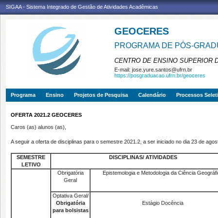
SIGAA - Sistema Integrado de Gestão de Atividades Acadêmicas
GEOCERES
PROGRAMA DE PÓS-GRADU
CENTRO DE ENSINO SUPERIOR 
E-mail:
jose.yure.santos@ufrn.br
https://posgraduacao.ufrn.br/geoceres
Programa
Ensino
Projetos de Pesquisa
Calendário
Processos Selet
OFERTA 2021.2 GEOCERES
Caros (as) alunos (as),
A seguir a oferta de disciplinas para o semestre 2021.2, a ser iniciado no dia 23 de ago
SEMESTRE
DISCIPLINAS/ ATIVIDADES
LETIVO
Obrigatória
Epistemologia e Metodologia da Ciência Geográf
Geral
Optativa Geral/
Obrigatória
Estágio Docência
para bolsistas