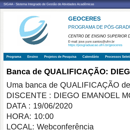
SIGAA - Sistema Integrado de Gestão de Atividades Acadêmicas
GEOCERES
PROGRAMA DE PÓS-GRADU
CENTRO DE ENSINO SUPERIOR 
E-mail:
jose.yure.santos@ufrn.br
https://posgraduacao.ufrn.br/geoceres
Programa
Ensino
Projetos de Pesquisa
Calendário
Processos Selet
Banca de QUALIFICAÇÃO: DIE
Uma banca de QUALIFICAÇÃO de 
DISCENTE : DIEGO EMANOEL M
DATA : 19/06/2020
HORA: 10:00
LOCAL: Webconferência