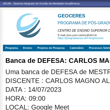
SIGAA - Sistema Integrado de Gestão de Atividades Acadêmicas
GEOCERES
PROGRAMA DE PÓS-GRADU
CENTRO DE ENSINO SUPERIOR 
E-mail:
jose.yure.santos@ufrn.br
https://posgraduacao.ufrn.br/geoceres
Programa
Ensino
Projetos de Pesquisa
Calendário
Processos Selet
Banca de DEFESA: CARLOS M
Uma banca de DEFESA de MESTRAD
DISCENTE : CARLOS MAGNO A
DATA : 14/07/2023
HORA: 09:00
LOCAL: Google Meet