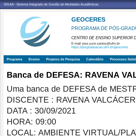
SIGAA - Sistema Integrado de Gestão de Atividades Acadêmicas
GEOCERES
PROGRAMA DE PÓS-GRADU
CENTRO DE ENSINO SUPERIOR 
E-mail:
jose.yure.santos@ufrn.br
https://posgraduacao.ufrn.br/geoceres
Programa
Ensino
Projetos de Pesquisa
Calendário
Processos Selet
Banca de DEFESA: RAVENA V
Uma banca de DEFESA de MESTRAD
DISCENTE : RAVENA VALCÁCE
DATA : 30/09/2021
HORA: 09:00
LOCAL: AMBIENTE VIRTUAL/P