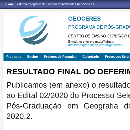
SIGAA - Sistema Integrado de Gestão de Atividades Acadêmicas
GEOCERES
PROGRAMA DE PÓS-GRADU
CENTRO DE ENSINO SUPERIOR 
E-mail:
jose.yure.santos@ufrn.br
https://posgraduacao.ufrn.br/geoceres
Programa
Ensino
Projetos de Pesquisa
Calendário
Processos Selet
RESULTADO FINAL DO DEFERI
Publicamos (em anexo) o resultado 
ao Edital 02/2020 do Processo Se
Pós-Graduação em Geografia
2020.2.