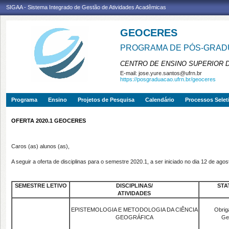
SIGAA - Sistema Integrado de Gestão de Atividades Acadêmicas
GEOCERES
PROGRAMA DE PÓS-GRADU
CENTRO DE ENSINO SUPERIOR 
E-mail:
jose.yure.santos@ufrn.br
https://posgraduacao.ufrn.br/geoceres
Programa
Ensino
Projetos de Pesquisa
Calendário
Processos Selet
OFERTA 2020.1 GEOCERES
Caros (as) alunos (as),
A seguir a oferta de disciplinas para o semestre 2020.1, a ser iniciado no dia 12 de ago
SEMESTRE LETIVO
DISCIPLINAS/
STA
ATIVIDADES
EPISTEMOLOGIA E METODOLOGIA DA CIÊNCIA
Obrig
GEOGRÁFICA
Ge