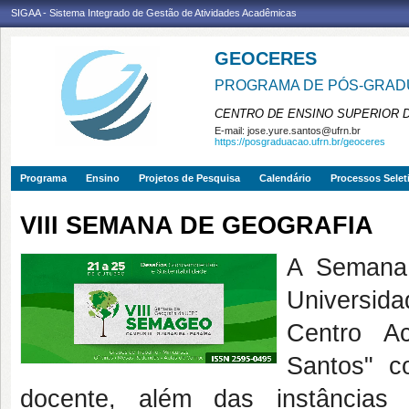
SIGAA - Sistema Integrado de Gestão de Atividades Acadêmicas
GEOCERES
PROGRAMA DE PÓS-GRADU
CENTRO DE ENSINO SUPERIOR 
E-mail:
jose.yure.santos@ufrn.br
https://posgraduacao.ufrn.br/geoceres
Programa
Ensino
Projetos de Pesquisa
Calendário
Processos Selet
VIII SEMANA DE GEOGRAFIA
A Semana 
Universid
Centro Ac
Santos" c
docente, além das instâncias 