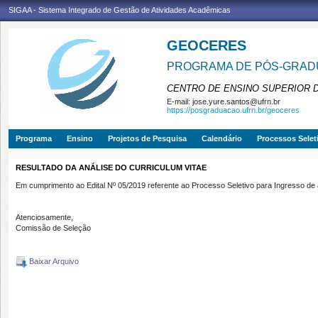
SIGAA - Sistema Integrado de Gestão de Atividades Acadêmicas
GEOCERES
PROGRAMA DE PÓS-GRADU
CENTRO DE ENSINO SUPERIOR 
E-mail:
jose.yure.santos@ufrn.br
https://posgraduacao.ufrn.br/geoceres
Programa
Ensino
Projetos de Pesquisa
Calendário
Processos Selet
RESULTADO DA ANÁLISE DO CURRICULUM VITAE
Em cumprimento ao Edital Nº 05/2019 referente ao Processo Seletivo para Ingresso de
Atenciosamente,
Comissão de Seleção
Baixar Arquivo