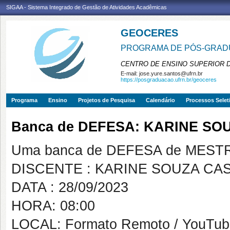
SIGAA - Sistema Integrado de Gestão de Atividades Acadêmicas
GEOCERES
PROGRAMA DE PÓS-GRADU
CENTRO DE ENSINO SUPERIOR 
E-mail:
jose.yure.santos@ufrn.br
https://posgraduacao.ufrn.br/geoceres
Programa
Ensino
Projetos de Pesquisa
Calendário
Processos Selet
Banca de DEFESA: KARINE S
Uma banca de DEFESA de MESTRAD
DISCENTE : KARINE SOUZA CA
DATA : 28/09/2023
HORA: 08:00
LOCAL: Formato Remoto / YouTub