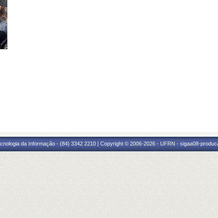
cnologia da Informação - (84) 3342 2210 | Copyright © 2006-2026 - UFRN - sigaa08-produca