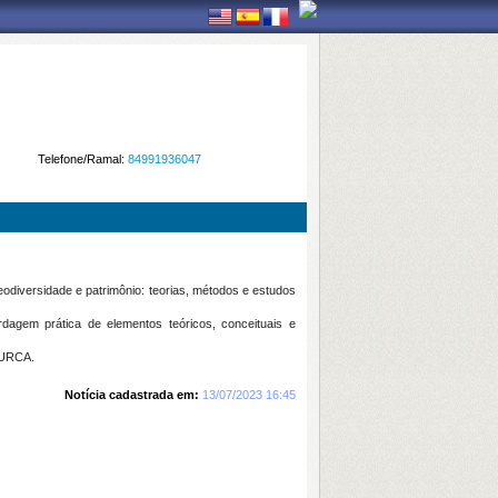
Telefone/Ramal:
84991936047
geodiversidade e patrimônio: teorias, métodos e estudos
agem prática de elementos teóricos, conceituais e
a URCA.
Notícia cadastrada em:
13/07/2023 16:45