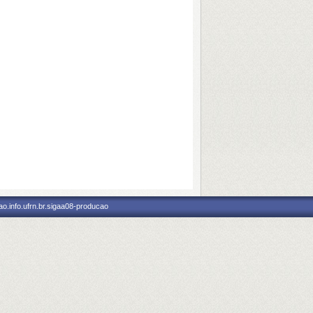
o.info.ufrn.br.sigaa08-producao