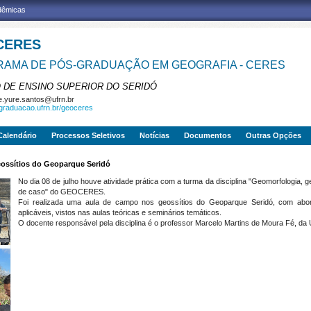
adêmicas
CERES
AMA DE PÓS-GRADUAÇÃO EM GEOGRAFIA - CERES
 DE ENSINO SUPERIOR DO SERIDÓ
e.yure.santos@ufrn.br
sgraduacao.ufrn.br/geoceres
Calendário
Processos Seletivos
Notícias
Documentos
Outras Opções
ossítios do Geoparque Seridó
No dia 08 de julho houve atividade prática com a turma da disciplina "Geomorfologia, 
de caso" do GEOCERES.
Foi realizada uma aula de campo nos geossítios do Geoparque Seridó, com abord
aplicáveis, vistos nas aulas teóricas e seminários temáticos.
O docente responsável pela disciplina é o professor Marcelo Martins de Moura Fé, d