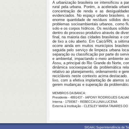
A urbanização brasileira se intensificou a
rural pela urbana. Porém, a acelerada urba
concentração de renda e as desigualdades
evidenciados. No espaço urbano brasileiro,
enorme quantidade de resíduos sólidos des
problemas socioambientais urbanos, como flu
solo e os corpos hídricos. Os resíduos sólido
dentro do processo produtivo através de dive
final, na maioria das cidades brasileiras e c
de lixo a céu aberto. Em Caicó/RN, a sétim
ocorre ainda em muitos municípios brasilei
seguida pelo serviço de limpeza urbana local
separação ou classificação por parte do serv
e ambiental, impactando o meio ambiente ao p
Assu, a principal do Rio Grande do Norte, co
dinâmica socioespacial da problemática rela
relativo ao planejamento, ordenamento e ger
recicláveis neste contexto acima destacado.
lixo, com a efetiva implantação de aterros s
gerem mudanças e superação da problemática
MEMBROS DA BANCA:
Presidente - 4891437 - IAPONY RODRIGUES GALVA
Interna - 1759367 - REBECCA LUNA LUCENA
Externa à Instituição - CLESLEY MARIA TAVARES 
SIGAA | Superintendência de Te