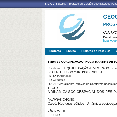
SIGAA - Sistema Integrado de Gestão de Atividades Ac
GEO
PROGR
CENTRO
E-mail:
jos
https://po
Programa
Ensino
Projetos de Pesquisa
Banca de QUALIFICAÇÃO: HUGO MARTINS DE S
Uma banca de QUALIFICAÇÃO de MESTRADO foi cada
DISCENTE : HUGO MARTINS DE SOUZA
DATA : 15/10/2020
HORA: 09:00
LOCAL: Virtualmente, através da plataforma google me
TÍTULO:
A DINÂMICA SOCIOESPACIAL DOS RESÍD
PALAVRAS-CHAVES:
Caicó; Resíduos sólidos; Dinâmica socioespac
PÁGINAS: 88
RESUMO: