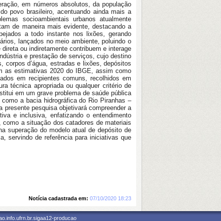
peração, em números absolutos, da população
do povo brasileiro, acentuando ainda mais a
blemas socioambientais urbanos atualmente
ntam de maneira mais evidente, destacando a
ejados a todo instante nos lixões, gerando
ários, lançados no meio ambiente, poluindo o
 direta ou indiretamente contribuem e interage
dústria e prestação de serviços, cujo destino
s, corpos d’água, estradas e lixões, depósitos
com as estimativas 2020 do IBGE, assim como
itados em recipientes comuns, recolhidos em
ra técnica apropriada ou qualquer critério de
nstitui em um grave problema de saúde pública
, como a bacia hidrográfica do Rio Piranhas –
 a presente pesquisa objetivará compreender a
tiva e inclusiva, enfatizando o entendimento
, como a situação dos catadores de materiais
 na superação do modelo atual de depósito de
, servindo de referência para iniciativas que
Notícia cadastrada em:
07/10/2020 18:23
o.info.ufrn.br.sigaa12-producao