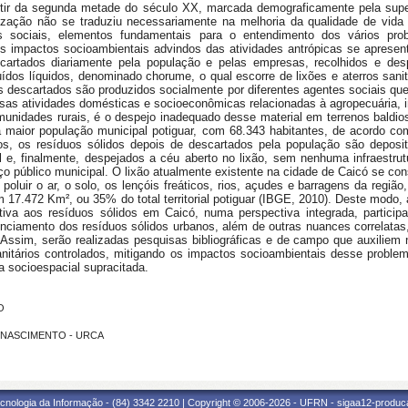
 partir da segunda metade do século XX, marcada demograficamente pela su
nização não se traduziu necessariamente na melhoria da qualidade de vida 
 sociais, elementos fundamentais para o entendimento dos vários pro
 os impactos socioambientais advindos das atividades antrópicas se aprese
cartados diariamente pela população e pelas empresas, recolhidos e desp
ídos líquidos, denominado chorume, o qual escorre de lixões e aterros sanit
s descartados são produzidos socialmente por diferentes agentes sociais que
rsas atividades domésticas e socioeconômicas relacionadas à agropecuária, in
omunidades rurais, é o despejo inadequado desse material em terrenos baldio
a maior população municipal potiguar, com 68.343 habitantes, de acordo 
ros, os resíduos sólidos depois de descartados pela população são depos
 e, finalmente, despejados a céu aberto no lixão, sem nenhuma infraestrutu
iço público municipal. O lixão atualmente existente na cidade de Caicó se co
oluir o ar, o solo, os lençóis freáticos, rios, açudes e barragens da região
m 17.472 Km², ou 35% do total territorial potiguar (IBGE, 2010). Deste modo,
tiva aos resíduos sólidos em Caicó, numa perspectiva integrada, participa
enciamento dos resíduos sólidos urbanos, além de outras nuances correlatas
 Assim, serão realizadas pesquisas bibliográficas e de campo que auxiliem
anitários controlados, mitigando os impactos socioambientais desse problema
 socioespacial supracitada.
O
DO NASCIMENTO - URCA
cnologia da Informação - (84) 3342 2210 | Copyright © 2006-2026 - UFRN - sigaa12-produca