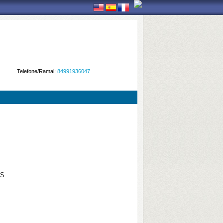
Telefone/Ramal:
84991936047
AS