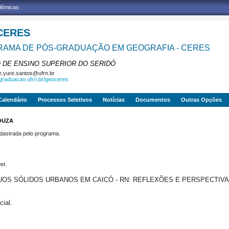
adêmicas
CERES
AMA DE PÓS-GRADUAÇÃO EM GEOGRAFIA - CERES
 DE ENSINO SUPERIOR DO SERIDÓ
e.yure.santos@ufrn.br
sgraduacao.ufrn.br/geoceres
Calendário
Processos Seletivos
Notícias
Documentos
Outras Opções
OUZA
strada pelo programa.
et.
UOS SÓLIDOS URBANOS EM CAICÓ - RN: REFLEXÕES E PERSPECTIV
ial.