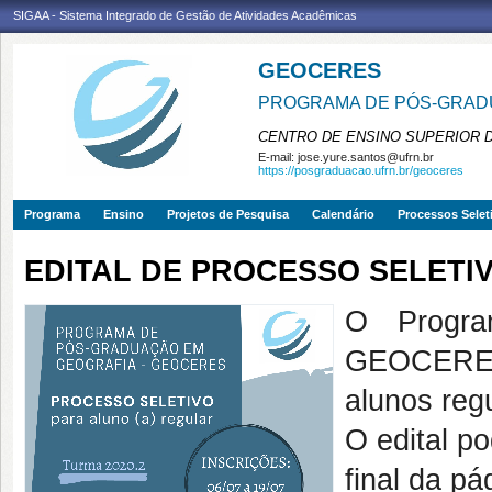
SIGAA - Sistema Integrado de Gestão de Atividades Acadêmicas
GEOCERES
PROGRAMA DE PÓS-GRADU
CENTRO DE ENSINO SUPERIOR 
E-mail:
jose.yure.santos@ufrn.br
https://posgraduacao.ufrn.br/geoceres
Programa
Ensino
Projetos de Pesquisa
Calendário
Processos Selet
EDITAL DE PROCESSO SELETIV
O Progra
GEOCERES 
alunos reg
O edital p
final da pá