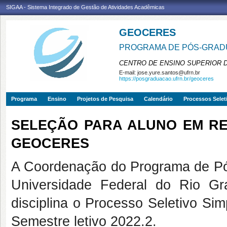
SIGAA - Sistema Integrado de Gestão de Atividades Acadêmicas
GEOCERES
PROGRAMA DE PÓS-GRADU
CENTRO DE ENSINO SUPERIOR 
E-mail:
jose.yure.santos@ufrn.br
https://posgraduacao.ufrn.br/geoceres
Programa
Ensino
Projetos de Pesquisa
Calendário
Processos Selet
SELEÇÃO PARA ALUNO EM REGI
GEOCERES
A Coordenação do Programa de 
Universidade Federal do Rio Gr
disciplina o Processo Seletivo Si
Semestre letivo 2022.2.