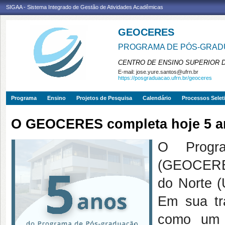
SIGAA - Sistema Integrado de Gestão de Atividades Acadêmicas
GEOCERES
PROGRAMA DE PÓS-GRADU
CENTRO DE ENSINO SUPERIOR 
E-mail:
jose.yure.santos@ufrn.br
https://posgraduacao.ufrn.br/geoceres
Programa
Ensino
Projetos de Pesquisa
Calendário
Processos Selet
O GEOCERES completa hoje 5 a
O Progr
(GEOCERES
do Norte 
Em sua tr
como um 