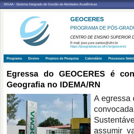
SIGAA - Sistema Integrado de Gestão de Atividades Acadêmicas
GEOCERES
PROGRAMA DE PÓS-GRADU
CENTRO DE ENSINO SUPERIOR 
E-mail:
jose.yure.santos@ufrn.br
https://posgraduacao.ufrn.br/geoceres
Programa
Ensino
Projetos de Pesquisa
Calendário
Processos Selet
Egressa do GEOCERES é conv
Geografia no IDEMA/RN
A egressa
convocad
Sustentáv
assumir v