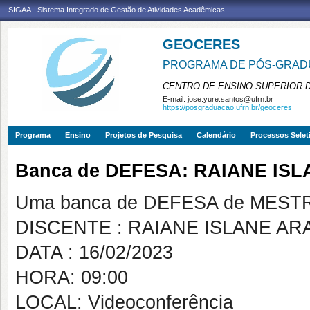
SIGAA - Sistema Integrado de Gestão de Atividades Acadêmicas
GEOCERES
PROGRAMA DE PÓS-GRADU
CENTRO DE ENSINO SUPERIOR 
E-mail:
jose.yure.santos@ufrn.br
https://posgraduacao.ufrn.br/geoceres
Programa
Ensino
Projetos de Pesquisa
Calendário
Processos Selet
Banca de DEFESA: RAIANE IS
Uma banca de DEFESA de MESTRAD
DISCENTE : RAIANE ISLANE A
DATA : 16/02/2023
HORA: 09:00
LOCAL: Videoconferência