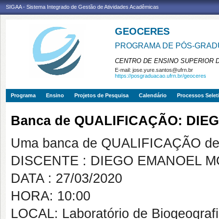
SIGAA - Sistema Integrado de Gestão de Atividades Acadêmicas
GEOCERES
PROGRAMA DE PÓS-GRADU
CENTRO DE ENSINO SUPERIOR 
E-mail:
jose.yure.santos@ufrn.br
https://posgraduacao.ufrn.br/geoceres
Programa
Ensino
Projetos de Pesquisa
Calendário
Processos Selet
Banca de QUALIFICAÇÃO: DIE
Uma banca de QUALIFICAÇÃO de 
DISCENTE : DIEGO EMANOEL M
DATA : 27/03/2020
HORA: 10:00
LOCAL: Laboratório de Biogeogra