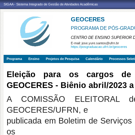
SIGAA - Sistema Integrado de Gestão de Atividades Acadêmicas
GEOCERES
PROGRAMA DE PÓS-GRADU
CENTRO DE ENSINO SUPERIOR 
E-mail:
jose.yure.santos@ufrn.br
https://posgraduacao.ufrn.br/geoceres
Programa
Ensino
Projetos de Pesquisa
Calendário
Processos Selet
Eleição para os cargos de
GEOCERES - Biênio abril/2023 a 
A COMISSÃO ELEITORAL desi
GEOCERES/UFRN, e
publicada em Boletim de Serviç
os