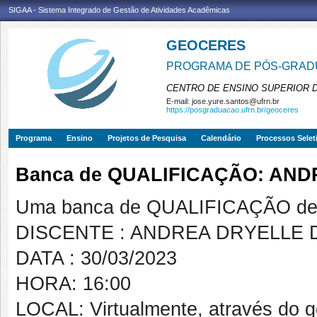
SIGAA - Sistema Integrado de Gestão de Atividades Acadêmicas
GEOCERES
PROGRAMA DE PÓS-GRADU
CENTRO DE ENSINO SUPERIOR 
E-mail:
jose.yure.santos@ufrn.br
https://posgraduacao.ufrn.br/geoceres
Programa
Ensino
Projetos de Pesquisa
Calendário
Processos Selet
Banca de QUALIFICAÇÃO: AN
Uma banca de QUALIFICAÇÃO de 
DISCENTE : ANDREA DRYELLE
DATA : 30/03/2023
HORA: 16:00
LOCAL: Virtualmente, através do 