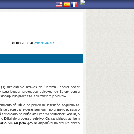
Telefone/Ramal:
84991936047
(1) diretamente através do Sistema Federal gov.br
A para buscar processos seletivos do Stricto sensu
igaa/public/processo_seletivo/lista.jsf?nivel=L).
ndidato dê início ao pedido de inscrição seguindo as
de se cadastrar e gerar seu login, no primeiro acesso o
er clicado no botão azul escrito “autorizar”. Assim, o
 no Edital do processo seletivo. Os candidatos também
ar o SIGAA pelo gov.br
disponível no arquivo anexo