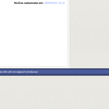
Notícia cadastrada em:
29/09/2022 16:19
o.info.ufrn.br.sigaa14-producao