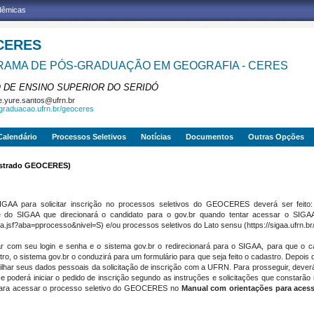
adêmicas
CERES
AMA DE PÓS-GRADUAÇÃO EM GEOGRAFIA - CERES
 DE ENSINO SUPERIOR DO SERIDÓ
e.yure.santos@ufrn.br
sgraduacao.ufrn.br/geoceres
Calendário
Processos Seletivos
Notícias
Documentos
Outras Opções
Mestrado GEOCERES)
GAA para solicitar inscrição no processos seletivos do GEOCERES deverá ser feito: 
ace do SIGAA que direcionará o candidato para o gov.br quando tentar acessar o SIGA
ista.jsf?aba=pprocesso&nivel=S) e/ou processos seletivos do Lato sensu (https://sigaa.ufrn.br/s
rar com seu login e senha e o sistema gov.br o redirecionará para o SIGAA, para que o ca
tro, o sistema gov.br o conduzirá para um formulário para que seja feito o cadastro. Depois 
lhar seus dados pessoais da solicitação de inscrição com a UFRN. Para prosseguir, deverá s
 e poderá iniciar o pedido de inscrição segundo as instruções e solicitações que constarão
 para acessar o processo seletivo do GEOCERES no
Manual com orientações para acess