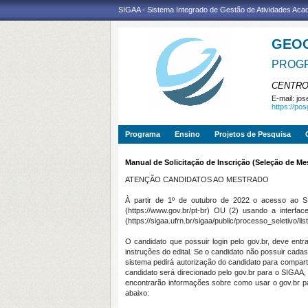
SIGAA - Sistema Integrado de Gestão de Atividades Ac
GEO
PROGR
CENTRO
E-mail:
jos
https://po
Programa
Ensino
Projetos de Pesquisa
Manual de Solicitação de Inscrição (Seleção de 
ATENÇÃO CANDIDATOS AO MESTRADO
À partir de 1º de outubro de 2022 o acesso ao SI
(https://www.gov.br/pt-br) OU (2) usando a interf
(https://sigaa.ufrn.br/sigaa/public/processo_seletivo/l
O candidato que possuir login pelo gov.br, deve ent
instruções do edital. Se o candidato não possuir cadas
sistema pedirá autorização do candidato para comparti
candidato será direcionado pelo gov.br para o SIGAA,
encontrarão informações sobre como usar o gov.br
abaixo: