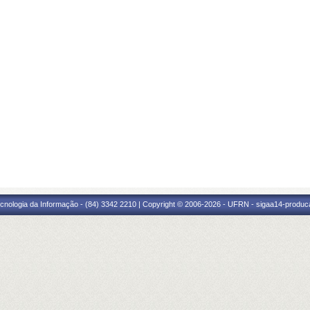
cnologia da Informação - (84) 3342 2210 | Copyright © 2006-2026 - UFRN - sigaa14-produca