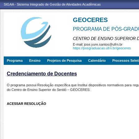
SIGAA - Sistema Integrado de Gestão de Atividades Acadêmicas
GEOCERES
PROGRAMA DE PÓS-GRADU
CENTRO DE ENSINO SUPERIOR 
E-mail:
jose.yure.santos@ufrn.br
https://posgraduacao.ufrn.br/geoceres
Programa
Ensino
Projetos de Pesquisa
Calendário
Processos Selet
Credenciamento de Docentes
O programa possui Resolução específica que Institui dispositivos normativos para r
do Centro de Ensino Superior do Seridó – GEOCERES:
ACESSAR RESOLUÇÃO