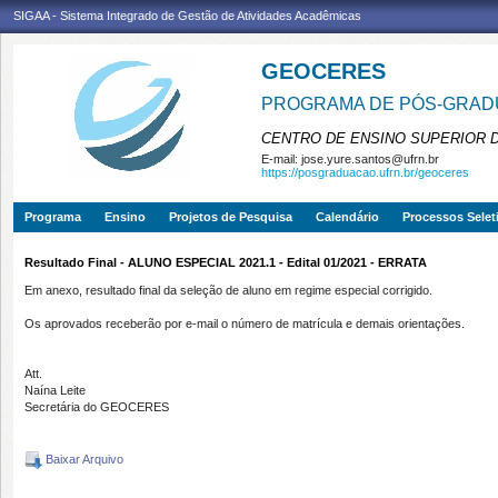
SIGAA - Sistema Integrado de Gestão de Atividades Acadêmicas
GEOCERES
PROGRAMA DE PÓS-GRADU
CENTRO DE ENSINO SUPERIOR 
E-mail:
jose.yure.santos@ufrn.br
https://posgraduacao.ufrn.br/geoceres
Programa
Ensino
Projetos de Pesquisa
Calendário
Processos Selet
Resultado Final - ALUNO ESPECIAL 2021.1 - Edital 01/2021 - ERRATA
Em anexo, resultado final da seleção de aluno em regime especial corrigido.
Os aprovados receberão por e-mail o número de matrícula e demais orientações.
Att.
Naína Leite
Secretária do GEOCERES
Baixar Arquivo