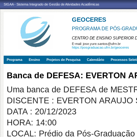
SIGAA - Sistema Integrado de Gestão de Atividades Acadêmicas
GEOCERES
PROGRAMA DE PÓS-GRADU
CENTRO DE ENSINO SUPERIOR 
E-mail:
jose.yure.santos@ufrn.br
https://posgraduacao.ufrn.br/geoceres
Programa
Ensino
Projetos de Pesquisa
Calendário
Processos Selet
Banca de DEFESA: EVERTON 
Uma banca de DEFESA de MESTRAD
DISCENTE : EVERTON ARAUJO
DATA : 20/12/2023
HORA: 14:00
LOCAL: Prédio da Pós-Graduação