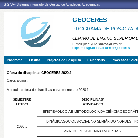
SIGAA - Sistema Integrado de Gestão de Atividades Acadêmicas
GEOCERES
PROGRAMA DE PÓS-GRADU
CENTRO DE ENSINO SUPERIOR 
E-mail:
jose.yure.santos@ufrn.br
https://posgraduacao.ufrn.br/geoceres
Programa
Ensino
Projetos de Pesquisa
Calendário
Processos Selet
Oferta de disciplinas GEOCERES 2020.1
Caros alunos,
A seguir a oferta de disciplinas para o semestre 2020.1:
SEMESTRE
DISCIPLINAS/
LETIVO
ATIVIDADES
EPISTEMOLOGIA E METODOLOGIA DA CIÊNCIA GEOGRÁF
DINÂMICA SOCIOESPACIAL NO SEMIÁRIDO NORDESTIN
2020.1
ANÁLISE DE SISTEMAS AMBIENTAIS