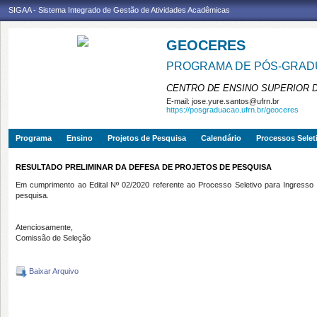
SIGAA - Sistema Integrado de Gestão de Atividades Acadêmicas
GEOCERES
PROGRAMA DE PÓS-GRADU
CENTRO DE ENSINO SUPERIOR 
E-mail:
jose.yure.santos@ufrn.br
https://posgraduacao.ufrn.br/geoceres
Programa
Ensino
Projetos de Pesquisa
Calendário
Processos Selet
RESULTADO PRELIMINAR DA DEFESA DE PROJETOS DE PESQUISA
Em cumprimento ao Edital Nº 02/2020 referente ao Processo Seletivo para Ingres
pesquisa.
Atenciosamente,
Comissão de Seleção
Baixar Arquivo