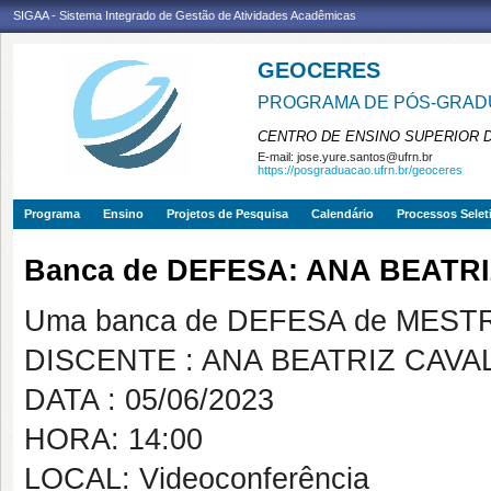
SIGAA - Sistema Integrado de Gestão de Atividades Acadêmicas
GEOCERES
PROGRAMA DE PÓS-GRADU
CENTRO DE ENSINO SUPERIOR 
E-mail:
jose.yure.santos@ufrn.br
https://posgraduacao.ufrn.br/geoceres
Programa
Ensino
Projetos de Pesquisa
Calendário
Processos Selet
Banca de DEFESA: ANA BEATR
Uma banca de DEFESA de MESTRAD
DISCENTE : ANA BEATRIZ CAV
DATA : 05/06/2023
HORA: 14:00
LOCAL: Videoconferência