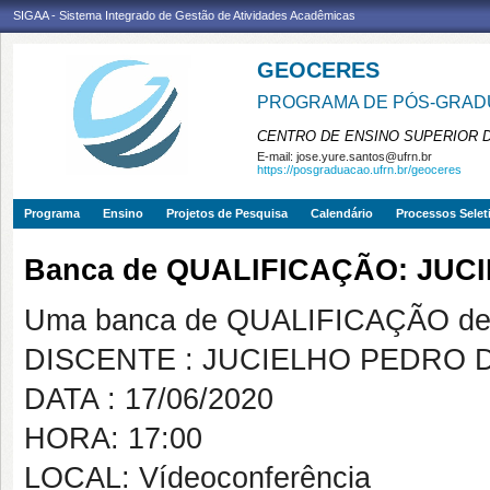
SIGAA - Sistema Integrado de Gestão de Atividades Acadêmicas
GEOCERES
PROGRAMA DE PÓS-GRADU
CENTRO DE ENSINO SUPERIOR 
E-mail:
jose.yure.santos@ufrn.br
https://posgraduacao.ufrn.br/geoceres
Programa
Ensino
Projetos de Pesquisa
Calendário
Processos Selet
Banca de QUALIFICAÇÃO: JUC
Uma banca de QUALIFICAÇÃO de 
DISCENTE : JUCIELHO PEDRO D
DATA : 17/06/2020
HORA: 17:00
LOCAL: Vídeoconferência