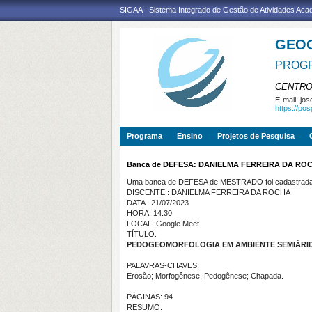
SIGAA - Sistema Integrado de Gestão de Atividades Ac
GEO
PROGR
CENTRO
E-mail:
jos
https://po
Programa
Ensino
Projetos de Pesquisa
Banca de DEFESA: DANIELMA FERREIRA DA RO
Uma banca de DEFESA de MESTRADO foi cadastrada 
DISCENTE : DANIELMA FERREIRA DA ROCHA
DATA : 21/07/2023
HORA: 14:30
LOCAL: Google Meet
TÍTULO:
PEDOGEOMORFOLOGIA EM AMBIENTE SEMIÁRID
PALAVRAS-CHAVES:
Erosão; Morfogênese; Pedogênese; Chapada.
PÁGINAS: 94
RESUMO: