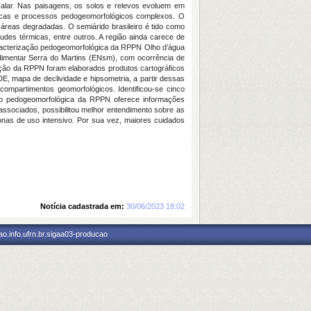
scalar. Nas paisagens, os solos e relevos evoluem em
ticas e processos pedogeomorfológicos complexos. O
e áreas degradadas. O semiárido brasileiro é tido como
tudes térmicas, entre outros. A região ainda carece de
caracterização pedogeomorfológica da RPPN Olho d’água
edimentar Serra do Martins (ENsm), com ocorrência de
erização da RPPN foram elaborados produtos cartográficos
 mapa de declividade e hipsometria, a partir dessas
compartimentos geomorfológicos. Identificou-se cinco
ização pedogeomorfológica da RPPN oferece informações
associados, possibilitou melhor entendimento sobre as
zonas de uso intensivo. Por sua vez, maiores cuidados
Notícia cadastrada em:
30/06/2023 18:02
o.info.ufrn.br.sigaa03-producao