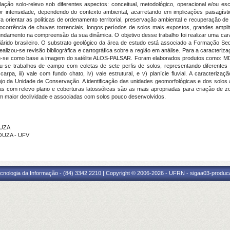
ação solo-relevo sob diferentes aspectos: conceitual, metodológico, operacional e/ou e
or intensidade, dependendo do contexto ambiental, acarretando em implicações paisagís
a orientar as políticas de ordenamento territorial, preservação ambiental e recuperação d
r ocorrência de chuvas torrenciais, longos períodos de solos mais expostos, grandes ampli
ofundamento na compreensão da sua dinâmica. O objetivo desse trabalho foi realizar uma 
iárido brasileiro. O substrato geológico da área de estudo está associado a Formação S
s. Realizou-se revisão bibliográfica e cartográfica sobre a região em análise. Para a caract
u-se como base a imagem do satélite ALOS-PALSAR. Foram elaborados produtos como: MDE,
ou-se trabalhos de campo com coletas de sete perfis de solos, representando diferentes 
carpa, iii) vale com fundo chato, iv) vale estrutural, e v) planície fluvial. A caracter
jo da Unidade de Conservação. A identificação das unidades geomorfológicas e dos solos 
eas com relevo plano e coberturas latossólicas são as mais apropriadas para criação de 
maior declividade e associadas com solos pouco desenvolvidos.
OUZA
SOUZA - UFV
cnologia da Informação - (84) 3342 2210 | Copyright © 2006-2026 - UFRN - sigaa03-produca