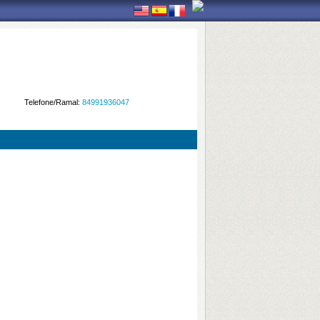
Telefone/Ramal:
84991936047