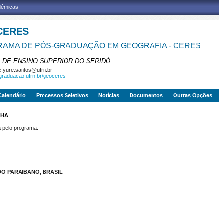
adêmicas
CERES
AMA DE PÓS-GRADUAÇÃO EM GEOGRAFIA - CERES
 DE ENSINO SUPERIOR DO SERIDÓ
e.yure.santos@ufrn.br
sgraduacao.ufrn.br/geoceres
Calendário
Processos Seletivos
Notícias
Documentos
Outras Opções
CHA
pelo programa.
O PARAIBANO, BRASIL