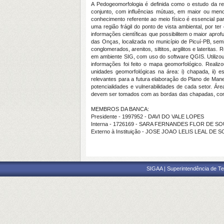
A Pedogeomorfologia é definida como o estudo da rel
conjunto, com influências mútuas, em maior ou men
conhecimento referente ao meio físico é essencial par
uma região frágil do ponto de vista ambiental, por te
informações científicas que possibilitem o maior apr
das Onças, localizada no município de Picuí-PB, sem
conglomerados, arenitos, siltitos, argilitos e laterita
em ambiente SIG, com uso do software QGIS. Utilizo
informações foi feito o mapa geomorfológico. Realiz
unidades geomorfológicas na área: i) chapada, ii) es
relevantes para a futura elaboração do Plano de Mane
potencialidades e vulnerabilidades de cada setor. Ár
devem ser tomados com as bordas das chapadas, com 
MEMBROS DA BANCA:
Presidente - 1997952 - DAVI DO VALE LOPES
Interna - 1726169 - SARA FERNANDES FLOR DE S
Externo à Instituição - JOSE JOAO LELIS LEAL DE 
SIGAA | Superintendência de Te